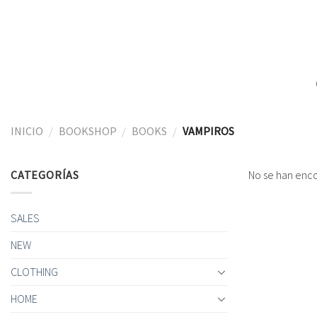
Skip
to
content
INICIO
/
BOOKSHOP
/
BOOKS
/
VAMPIROS
CATEGORÍAS
No se han enco
SALES
NEW
CLOTHING
HOME