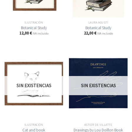
ILUSTRACIÓN
LAURA AGUSTÍ
Botanical Study
Botanical Study
12,00
€
22,00
€
IVA incluido
IVA incluido
SIN EXISTENCIAS
SIN EXISTENCIAS
ILUSTRACIÓN
ASTIER DE VILLATTE
Cat and book
Drawings by Lou Doillon Book