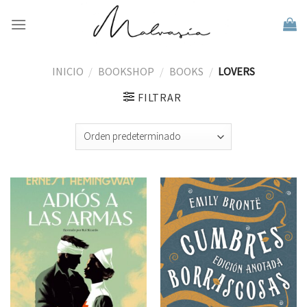
Skip
to
content
INICIO
/
BOOKSHOP
/
BOOKS
/
LOVERS
FILTRAR