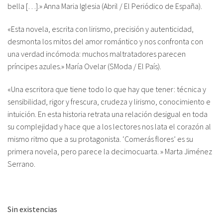
bella […].»
Anna Maria Iglesia (Abril / El Periódico de España)
.
«Esta novela, escrita con lirismo, precisión y autenticidad,
desmonta los mitos del amor romántico y nos confronta con
una verdad incómoda: muchos maltratadores parecen
príncipes azules.»
María Ovelar (SModa / El País).
«Una escritora que tiene todo lo que hay que tener: técnica y
sensibilidad, rigor y frescura, crudeza y lirismo, conocimiento e
intuición. En esta historia retrata una relación desigual en toda
su complejidad y hace que a los lectores nos lata el corazón al
mismo ritmo que a su protagonista. ‘Comerás flores’ es su
primera novela, pero parece la decimocuarta. »
Marta Jiménez
Serrano
.
Sin existencias