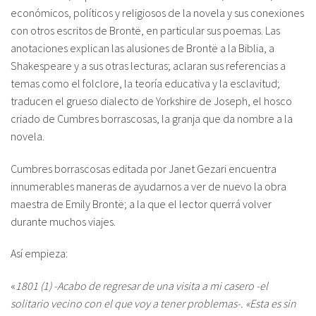
económicos, políticos y religiosos de la novela y sus conexiones
con otros escritos de Brontë, en particular sus poemas. Las
anotaciones explican las alusiones de Brontë a la Biblia, a
Shakespeare y a sus otras lecturas; aclaran sus referencias a
temas como el folclore, la teoría educativa y la esclavitud;
traducen el grueso dialecto de Yorkshire de Joseph, el hosco
criado de Cumbres borrascosas, la granja que da nombre a la
novela.
Cumbres borrascosas editada por Janet Gezari encuentra
innumerables maneras de ayudarnos a ver de nuevo la obra
maestra de Emily Brontë; a la que el lector querrá volver
durante muchos viajes.
Así empieza:
«
1801 (1) -Acabo de regresar de una visita a mi casero -el
solitario vecino con el que voy a tener problemas-. «Esta es sin