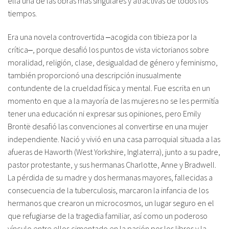
ella una de las obras más singulares y atractivas de todos los
tiempos.
Era una novela controvertida ‒acogida con tibieza por la
crítica‒, porque desafió los puntos de vista victorianos sobre
moralidad, religión, clase, desigualdad de género y feminismo,
también proporcionó una descripción inusualmente
contundente de la crueldad física y mental. Fue escrita en un
momento en que a la mayoría de las mujeres no se les permitía
tener una educación ni expresar sus opiniones, pero Emily
Brontë desafió las convenciones al convertirse en una mujer
independiente. Nació y vivió en una casa parroquial situada a las
afueras de Haworth (West Yorkshire, Inglaterra), junto a su padre,
pastor protestante, y sus hermanas Charlotte, Anne y Bradwell.
La pérdida de su madre y dos hermanas mayores, fallecidas a
consecuencia de la tuberculosis, marcaron la infancia de los
hermanos que crearon un microcosmos, un lugar seguro en el
que refugiarse de la tragedia familiar, así como un poderoso
vínculo entre ellos cimentado en la pasión por los libros y la